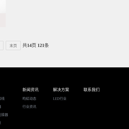
共
14
页
121
条
末页
新闻资讯
解决方案
联系我们
接线
昀虹动态
LED行业
器
行业资讯
连接器
束